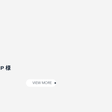
IP 様
VIEW MORE