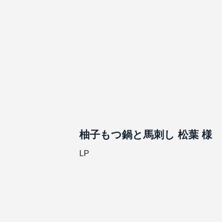
柚子もつ鍋と馬刺し 松葉 様
LP